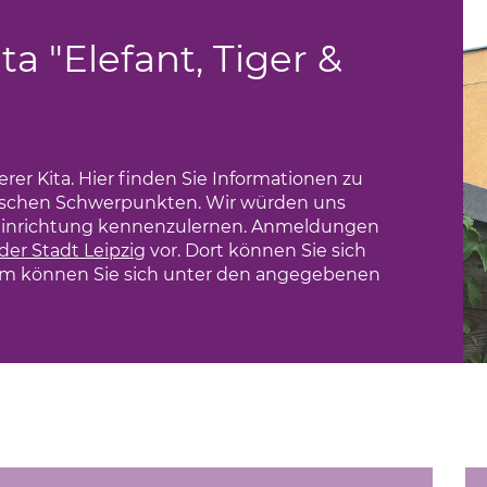
a "Elefant, Tiger &
rer Kita. Hier finden Sie Informationen zu
ischen Schwerpunkten. Wir würden uns
er Einrichtung kennenzulernen. Anmeldungen
 der Stadt Leipzig
(Link öffnet einen neuen Tab)
vor. Dort können Sie sich
em können Sie sich unter den angegebenen