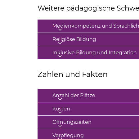
Weitere pädagogische Schw
Medienkompetenz und Sprachlich
Religiöse Bildung
Inklusive Bildung und Integration
Zahlen und Fakten
Anzahl der Plätze
Kosten
Öffnungszeiten
Verpflegung