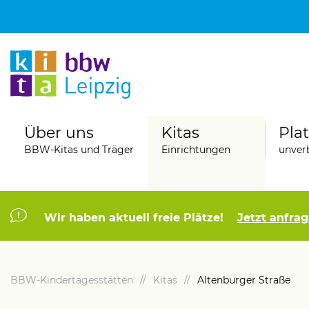
Über uns
Kitas
Pla
BBW-Kitas und Träger
Einrichtungen
unverb
Wir haben aktuell freie Plätze!
Jetzt anfra
jekte
Karriere
der- und Familienzentrum
Vorteile und Perspektiven
BBW-Kindertagesstätten
Kitas
Altenburger Straße
der stärken 2.0
Berufsbegleitende Ausbildung