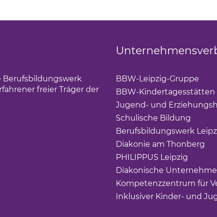
Unternehmensver
die Berufsbildungswerk
BBW-Leipzig-Gruppe
(Lin
ahrener freier Träger der
BBW-Kindertagesstätten
Jugend- und Erziehungsh
Schulische Bildung
(Link 
Berufsbildungswerk Leipz
Diakonie am Thonberg
(Li
PHILIPPUS Leipzig
(Link ö
Diakonische Unternehme
Kompetenzzentrum für Ve
Inklusiver Kinder- und Ju