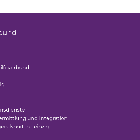
bund
k öffnet einen neuen Tab)
(Link öffnet einen neuen Tab)
ilfeverbund
(Link öffnet einen neuen Tab)
öffnet einen neuen Tab)
ig
(Link öffnet einen neuen Tab)
nk öffnet einen neuen Tab)
ffnet einen neuen Tab)
nsdienste
(Link öffnet einen neuen Tab)
rmittlung und Integration
(Link öffnet einen neuen Tab
gendsport in Leipzig
(Link öffnet einen neuen Tab)