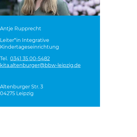
Antje Rupprecht
Leiter*in Integrative
Kindertageseinrichtung
Tel.
0341 35 00-5482
kita.altenburger@bbw-leipzig.de
Altenburger Str. 3
04275 Leipzig