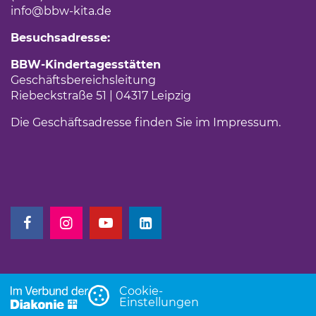
info
@bbw-kita.de
Besuchsadresse:
BBW-Kindertagesstätten
Geschäftsbereichsleitung
Riebeckstraße 51 | 04317 Leipzig
Die Geschäftsadresse finden Sie im
Impressum
(Link 
.
(Link öffnet einen neuen Tab)
(Link öffnet einen neuen Tab)
(Link öffnet einen neuen Tab)
(Link öffnet einen neuen Tab)
Cookie-
Einstellungen