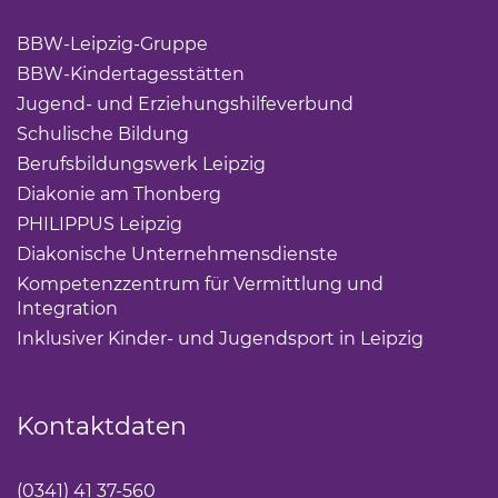
BBW-Leipzig-Gruppe
(Link öffnet einen neuen Tab)
BBW-Kindertagesstätten
(Link öffnet einen neuen Ta
Jugend- und Erziehungshilfeverbund
(Link öffnet ei
Schulische Bildung
(Link öffnet einen neuen Tab)
Berufsbildungswerk Leipzig
(Link öffnet einen neuen 
Diakonie am Thonberg
(Link öffnet einen neuen Tab)
PHILIPPUS Leipzig
(Link öffnet einen neuen Tab)
Diakonische Unternehmensdienste
(Link öffnet eine
Kompetenzzentrum für Vermittlung und
Integration
(Link öffnet einen neuen Tab)
Inklusiver Kinder- und Jugendsport in Leipzig
(Link öf
Kontaktdaten
(0341) 41 37-560