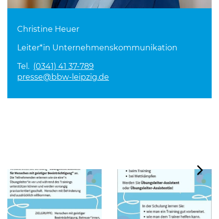
Christine Heuer
Leiter*in Unternehmenskommunikation
Tel.
(0341) 41 37-789
presse@bbw-leipzig.de