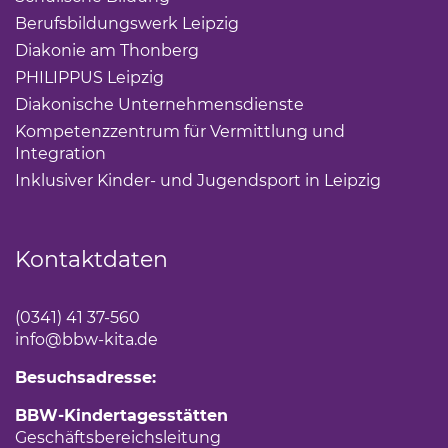
Berufsbildungswerk Leipzig
(Link öffnet einen neuen 
Diakonie am Thonberg
(Link öffnet einen neuen Tab)
PHILIPPUS Leipzig
(Link öffnet einen neuen Tab)
Diakonische Unternehmensdienste
(Link öffnet eine
Kompetenzzentrum für Vermittlung und
Integration
(Link öffnet einen neuen Tab)
Inklusiver Kinder- und Jugendsport in Leipzig
(Link öf
Kontaktdaten
(0341) 41 37-560
info
@bbw-kita.de
Besuchsadresse:
BBW-Kindertagesstätten
Geschäftsbereichsleitung