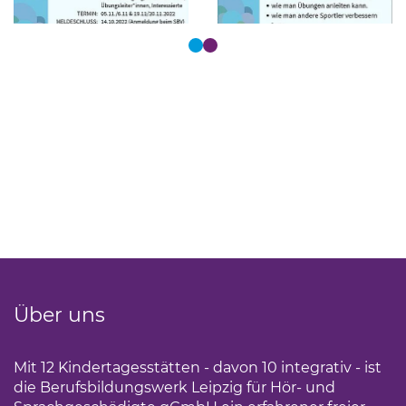
Tastaturbedienung der Punkte über Pfeiltasten
Über uns
Mit 12 Kindertagesstätten - davon 10 integrativ - ist
die Berufsbildungswerk Leipzig für Hör- und