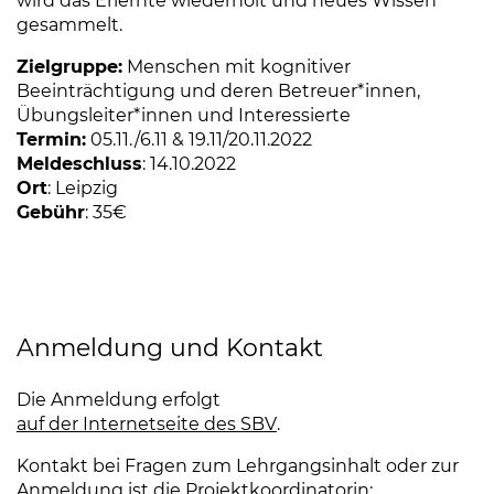
wird das Erlernte wiederholt und neues Wissen
gesammelt.
Zielgruppe:
Menschen mit kognitiver
Beeinträchtigung und deren Betreuer*innen,
Übungsleiter*innen und Interessierte
Termin:
05.11./6.11 & 19.11/20.11.2022
Meldeschluss
: 14.10.2022
Ort
: Leipzig
Gebühr
: 35€
Anmeldung und Kontakt
Die Anmeldung erfolgt
auf der Internetseite des SBV
(Link öffnet einen neuen
.
Kontakt bei Fragen zum Lehrgangsinhalt oder zur
Anmeldung ist die Projektkoordinatorin: