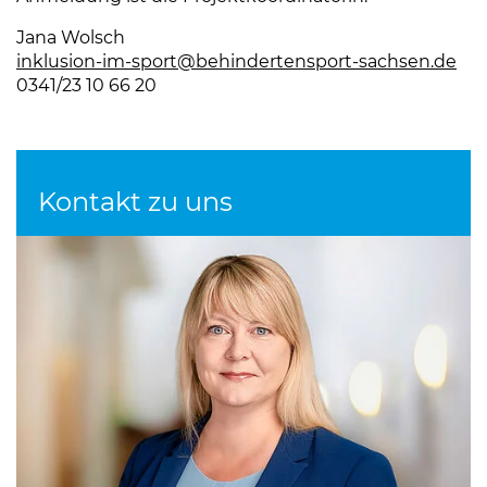
Jana Wolsch
inklusion-im-sport
@behindertensport-sachsen.de
(Li
0341/23 10 66 20
Kontakt zu uns