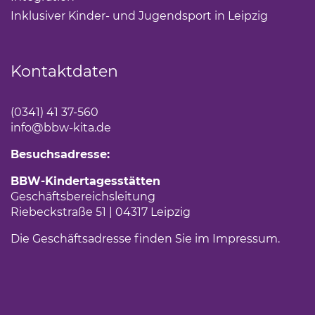
Inklusiver Kinder- und Jugendsport in Leipzig
(Link öf
Kontaktdaten
(0341) 41 37-560
info
@bbw-kita.de
Besuchsadresse:
BBW-Kindertagesstätten
Geschäftsbereichsleitung
Riebeckstraße 51 | 04317 Leipzig
Die Geschäftsadresse finden Sie im
Impressum
(Link 
.