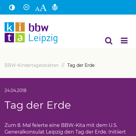
Hauptinhalt
Fußbereich
BBW-Kindertagesstätten
Tag der Erde
24.04.2018
Tag der Erde
Zum 8. Mal feierte eine BBW-Kita mit dem U.S.
Generalkonsulat Leipzig den Tag der Erde. Initiiert