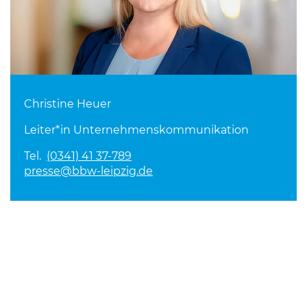
Christine Heuer
Leiter*in Unternehmenskommunikation
Tel.
(0341) 41 37-789
presse@bbw-leipzig.de