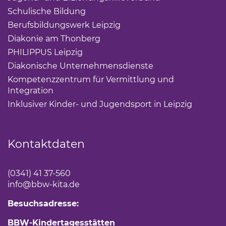
Schulische Bildung
(Link öffnet einen neuen Tab)
Berufsbildungswerk Leipzig
(Link öffnet einen neuen 
Diakonie am Thonberg
(Link öffnet einen neuen Tab)
PHILIPPUS Leipzig
(Link öffnet einen neuen Tab)
Diakonische Unternehmensdienste
(Link öffnet eine
Kompetenzzentrum für Vermittlung und
Integration
(Link öffnet einen neuen Tab)
Inklusiver Kinder- und Jugendsport in Leipzig
(Link öf
Kontaktdaten
(0341) 41 37-560
info
@bbw-kita.de
Besuchsadresse:
BBW-Kindertagesstätten