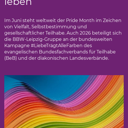
leben
Im Juni steht weltweit der Pride Month im Zeichen
von Vielfalt, Selbstbestimmung und
gesellschaftlicher Teilhabe. Auch 2026 beteiligt sich
die BBW-Leipzig-Gruppe an der bundesweiten
Kampagne #LiebeTrägtAlleFarben des
evangelischen Bundesfachverbands für Teilhabe
(BeB) und der diakonischen Landesverbände.