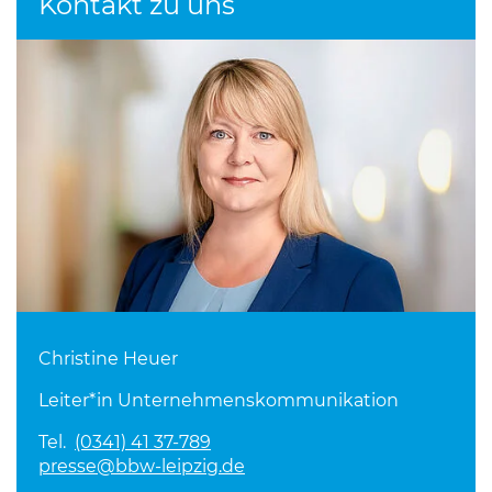
Kontakt zu uns
Christine Heuer
Leiter*in Unternehmenskommunikation
Tel.
(0341) 41 37-789
presse@bbw-leipzig.de