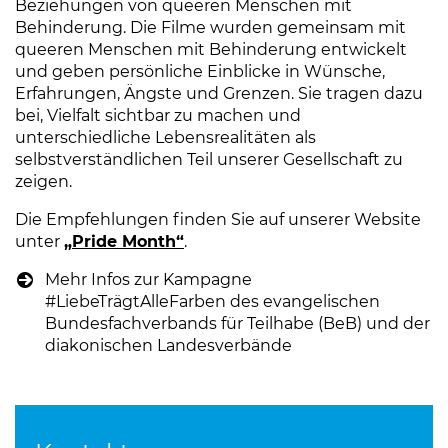
Beziehungen von queeren Menschen mit
Behinderung. Die Filme wurden gemeinsam mit
queeren Menschen mit Behinderung entwickelt
und geben persönliche Einblicke in Wünsche,
Erfahrungen, Ängste und Grenzen. Sie tragen dazu
bei, Vielfalt sichtbar zu machen und
unterschiedliche Lebensrealitäten als
selbstverständlichen Teil unserer Gesellschaft zu
zeigen.
Die Empfehlungen finden Sie auf unserer Website
unter
„Pride Month“
(Link öffnet einen neuen Tab)
.
Mehr Infos zur Kampagne
#LiebeTrägtAlleFarben des evangelischen
Bundesfachverbands für Teilhabe (BeB) und der
diakonischen Landesverbände
(Link öffnet einen 