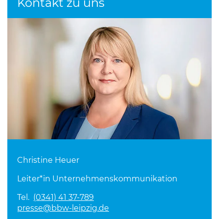
Kontakt zu uns
Christine Heuer
Leiter*in Unternehmenskommunikation
Tel.
(0341) 41 37-789
presse@bbw-leipzig.de