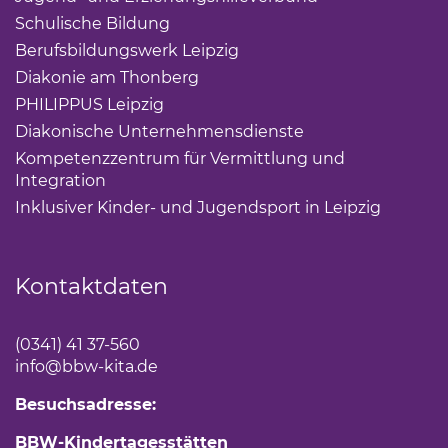
Schulische Bildung
(Link öffnet einen neuen Tab)
Berufsbildungswerk Leipzig
(Link öffnet einen neuen 
Diakonie am Thonberg
(Link öffnet einen neuen Tab)
PHILIPPUS Leipzig
(Link öffnet einen neuen Tab)
Diakonische Unternehmensdienste
(Link öffnet eine
Kompetenzzentrum für Vermittlung und
Integration
(Link öffnet einen neuen Tab)
Inklusiver Kinder- und Jugendsport in Leipzig
(Link öf
Kontaktdaten
(0341) 41 37-560
info
@bbw-kita.de
Besuchsadresse:
BBW-Kindertagesstätten