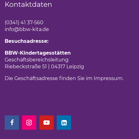
Kontaktdaten
(0341) 41 37-560
info
@bbw-kita.de
Besuchsadresse:
BBW-Kindertagesstätten
Geschäftsbereichsleitung
Riebeckstraße 51 | 04317 Leipzig
Die Geschäftsadresse finden Sie im
Impressum
(Link 
.
(Link öffnet einen neuen Tab)
(Link öffnet einen neuen Tab)
(Link öffnet einen neuen Tab)
(Link öffnet einen neuen Tab)