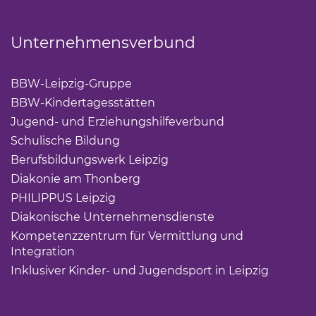
Unternehmensverbund
BBW-Leipzig-Gruppe
(Link öffnet einen neuen Tab)
BBW-Kindertagesstätten
(Link öffnet einen neuen Ta
Jugend- und Erziehungshilfeverbund
(Link öffnet ei
Schulische Bildung
(Link öffnet einen neuen Tab)
Berufsbildungswerk Leipzig
(Link öffnet einen neuen 
Diakonie am Thonberg
(Link öffnet einen neuen Tab)
PHILIPPUS Leipzig
(Link öffnet einen neuen Tab)
Diakonische Unternehmensdienste
(Link öffnet eine
Kompetenzzentrum für Vermittlung und
Integration
(Link öffnet einen neuen Tab)
Inklusiver Kinder- und Jugendsport in Leipzig
(Link öf