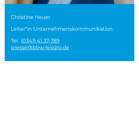
Christine Heuer
Leiter*in Unternehmenskommunikation
Tel.
(0341) 41 37-789
presse@bbw-leipzig.de