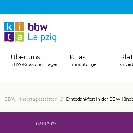
Über uns
Kitas
Pla
BBW-Kitas und Träger
Einrichtungen
unverb
BBW-Kindertagesstätten
Erntedankfest in der BBW-Kinde
jekte
Karriere
der- und Familienzentrum
Vorteile und Perspektiven
02.10.2023
der stärken 2.0
Berufsbegleitende Ausbildung