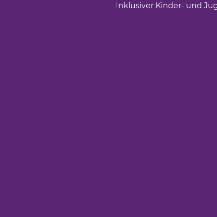
Inklusiver Kinder- und Ju
öffnet einen neuen Tab)