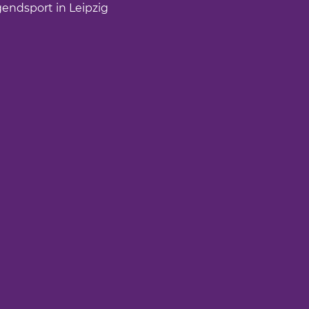
gendsport in Leipzig
(Link öffnet einen neuen Tab)