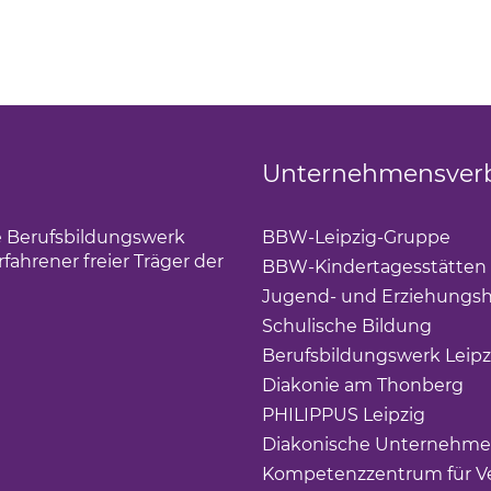
Unternehmensver
die Berufsbildungswerk
BBW-Leipzig-Gruppe
(Lin
ahrener freier Träger der
BBW-Kindertagesstätten
Jugend- und Erziehungsh
Schulische Bildung
(Link 
Berufsbildungswerk Leipz
Diakonie am Thonberg
(Li
PHILIPPUS Leipzig
(Link ö
Diakonische Unternehme
Kompetenzzentrum für Ve