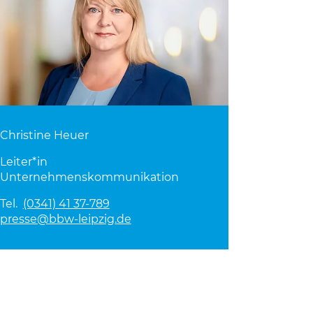
Christine Heuer
Leiter*in
Unternehmenskommunikation
Tel.
(0341) 41 37-789
presse@bbw-leipzig.de