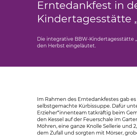
Erntedankfest in 
Praktikum
Kindertagesstätte 
Freiwilliges Engagement
Ehrenamt
Die integrative BBW-Kindertagesstätte 
den Herbst eingeläutet.
Im Rahmen des Erntedankfestes gab es p
selbstgemachte Kürbissuppe. Dafür unt
Erzieher*innenteam tatkräftig beim G
den Kessel auf der Feuerschale im Garten
Möhren, eine ganze Knolle Sellerie und 2,
dem Zufall und sorgten mit Mörser, grob