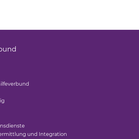
bund
k öffnet einen neuen Tab)
(Link öffnet einen neuen Tab)
ilfeverbund
(Link öffnet einen neuen Tab)
öffnet einen neuen Tab)
ig
(Link öffnet einen neuen Tab)
nk öffnet einen neuen Tab)
ffnet einen neuen Tab)
nsdienste
(Link öffnet einen neuen Tab)
rmittlung und Integration
(Link öffnet einen neuen Tab