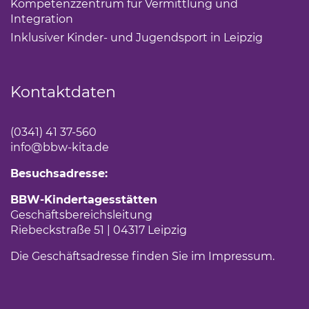
Kompetenzzentrum für Vermittlung und
Integration
(Link öffnet einen neuen Tab)
Inklusiver Kinder- und Jugendsport in Leipzig
(Link öf
Kontaktdaten
(0341) 41 37-560
info
@bbw-kita.de
Besuchsadresse:
BBW-Kindertagesstätten
Geschäftsbereichsleitung
Riebeckstraße 51 | 04317 Leipzig
Die Geschäftsadresse finden Sie im
Impressum
(Link 
.