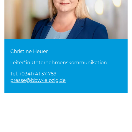
Christine Heuer
Leiter*in Unternehmenskommunikation
Tel.
(0341) 41 37-789
presse@bbw-leipzig.de